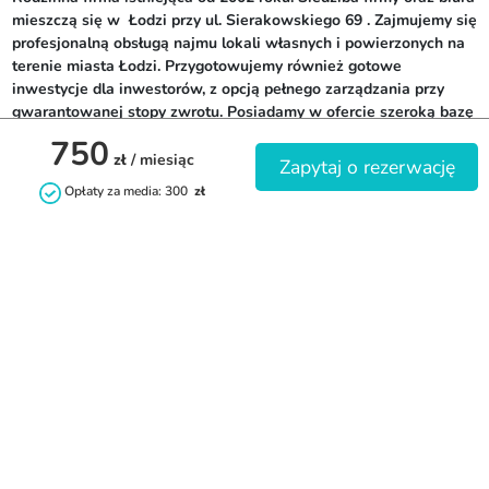
mieszczą się w  Łodzi przy ul. Sierakowskiego 69 . Zajmujemy się 
profesjonalną obsługą najmu lokali własnych i powierzonych na 
terenie miasta Łodzi. Przygotowujemy również gotowe 
inwestycje dla inwestorów, z opcją pełnego zarządzania przy 
gwarantowanej stopy zwrotu. Posiadamy w ofercie szeroką bazę 
lokali mieszkalnych - pokoje, studia i kawalerki. Stawiamy na 
750
wzajemne zaufanie i dobre relacje. Standardem  jest umowa 
zł
/ miesiąc
Zapytaj o rezerwację
najmu (również dwujęzyczne), faktura VAT oraz profesjonalna 
Opłaty za media: 300
zł
spersonalizowana obsługa naszych najemców.
Kontakt
+48 503099932
biuro@rentaroom.pl
rentaroom.pl