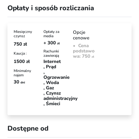
Opłaty i sposób rozliczania
Miesięczny
Opłaty za
Opcje
czynsz
media
cenowe
+ 300
750
zł
zł
Cena
podstawo
Rachunki
Kaucja :
zawierają
wa: 750
zł
1500
zł
Internet
Prąd
Minimalny
najem
Ogrzewanie
30
Woda
dni
Gaz
Czynsz
administracyjny
Śmieci
Dostępne od