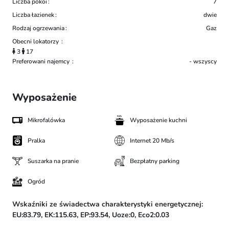
Liczba pokoi
7
Liczba łazienek
dwie
Rodzaj ogrzewania
Gaz
Obecni lokatorzy
3
17
Preferowani najemcy
- wszyscy
Wyposażenie
Mikrofalówka
Wyposażenie kuchni
Pralka
Internet 20 Mb/s
Suszarka na pranie
Bezpłatny parking
Ogród
Wskaźniki ze świadectwa charakterystyki energetycznej:
EU:83.79,
EK:115.63,
EP:93.54,
Uoze:0,
Eco2:0.03