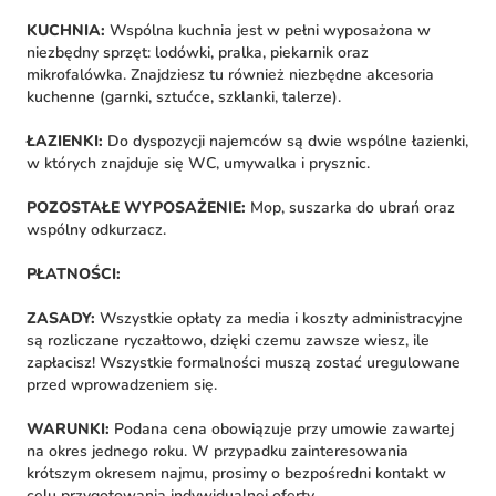
KUCHNIA:
Wspólna kuchnia jest w pełni wyposażona w
niezbędny sprzęt: lodówki, pralka, piekarnik oraz
mikrofalówka. Znajdziesz tu również niezbędne akcesoria
kuchenne (garnki, sztućce, szklanki, talerze).
ŁAZIENKI:
Do dyspozycji najemców są dwie wspólne łazienki,
w których znajduje się WC, umywalka i prysznic.
POZOSTAŁE WYPOSAŻENIE:
Mop, suszarka do ubrań oraz
wspólny odkurzacz.
PŁATNOŚCI:
ZASADY:
Wszystkie opłaty za media i koszty administracyjne
są rozliczane ryczałtowo, dzięki czemu zawsze wiesz, ile
zapłacisz! Wszystkie formalności muszą zostać uregulowane
przed wprowadzeniem się.
WARUNKI:
Podana cena obowiązuje przy umowie zawartej
na okres jednego roku. W przypadku zainteresowania
krótszym okresem najmu, prosimy o bezpośredni kontakt w
celu przygotowania indywidualnej oferty.