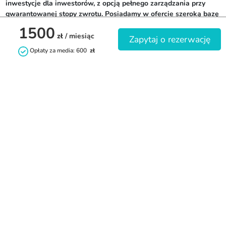
inwestycje dla inwestorów, z opcją pełnego zarządzania przy 
gwarantowanej stopy zwrotu. Posiadamy w ofercie szeroką bazę 
lokali mieszkalnych - pokoje, studia i kawalerki. Stawiamy na 
1500
wzajemne zaufanie i dobre relacje. Standardem  jest umowa 
zł
/ miesiąc
Zapytaj o rezerwację
najmu (również dwujęzyczne), faktura VAT oraz profesjonalna 
Opłaty za media: 600
zł
spersonalizowana obsługa naszych najemców.
Kontakt
+48 503099932
biuro@rentaroom.pl
rentaroom.pl
8-16