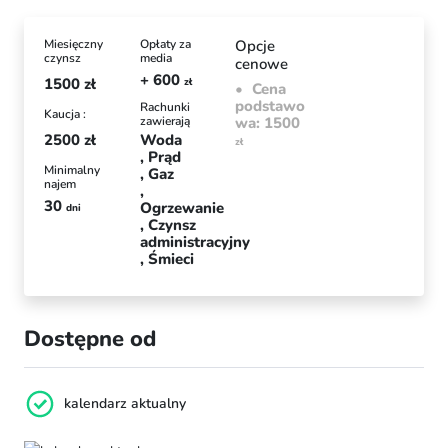
Miesięczny
Opłaty za
Opcje
czynsz
media
cenowe
+ 600
1500
zł
zł
Cena
podstawo
Rachunki
Kaucja :
zawierają
wa: 1500
2500
zł
Woda
zł
Prąd
Minimalny
Gaz
najem
30
Ogrzewanie
dni
Czynsz
administracyjny
Śmieci
Dostępne od
kalendarz aktualny