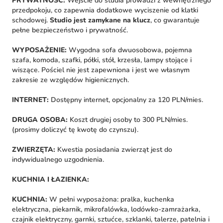
PRYWATNOŚĆ:
Wejście do studia prowadzi z wewnętrznego
przedpokoju, co zapewnia dodatkowe wyciszenie od klatki
schodowej.
Studio jest zamykane na klucz
, co gwarantuje
pełne bezpieczeństwo i prywatność.
WYPOSAŻENIE:
Wygodna sofa dwuosobowa, pojemna
szafa, komoda, szafki, półki, stół, krzesła, lampy stojące i
wiszące. Pościel nie jest zapewniona i jest we własnym
zakresie ze względów higienicznych.
INTERNET:
Dostępny internet, opcjonalny za 120 PLN/mies.
DRUGA OSOBA:
Koszt drugiej osoby to 300 PLN/mies.
(prosimy doliczyć tę kwotę do czynszu).
ZWIERZĘTA:
Kwestia posiadania zwierząt jest do
indywidualnego uzgodnienia.
KUCHNIA I ŁAZIENKA:
KUCHNIA:
W pełni wyposażona: pralka, kuchenka
elektryczna, piekarnik, mikrofalówka, lodówko-zamrażarka,
czajnik elektryczny, garnki, sztućce, szklanki, talerze, patelnia i